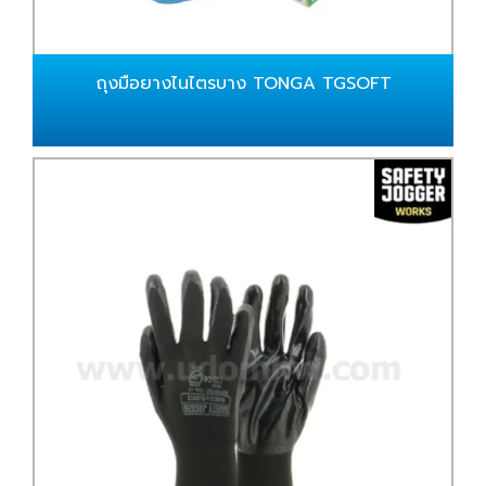
ถุงมือยางไนไตรบาง TONGA TGSOFT