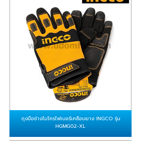
ถุงมือช่างไมโครไฟเบอร์เคลือบยาง INGCO รุ่น
HGMG02-XL