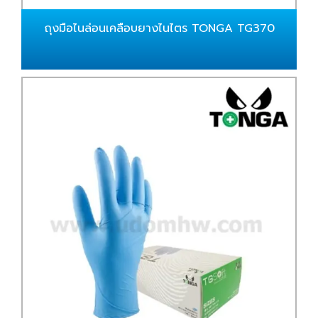
ถุงมือไนล่อนเคลือบยางไนไตร TONGA TG370