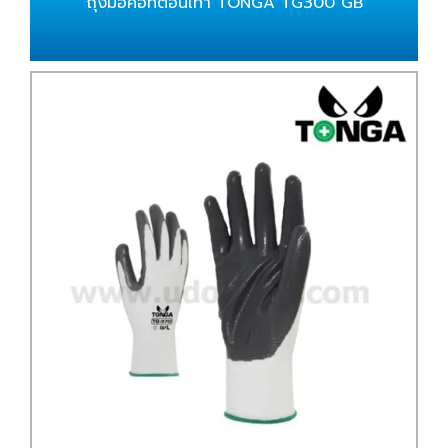
ถุงมือคอทต้อนเทา TONGA TG300 GB