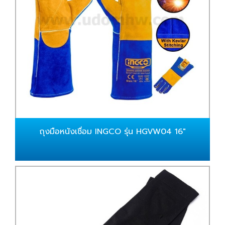
ถุงมือหนังเชื่อม INGCO รุ่น HGVW04 16"