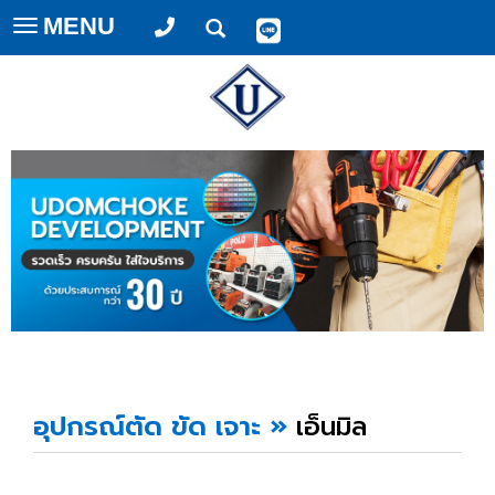
MENU
Toggle
navigation
อุปกรณ์ตัด ขัด เจาะ
»
เอ็นมิล