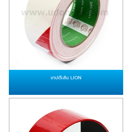
เทปตีเส้น LION