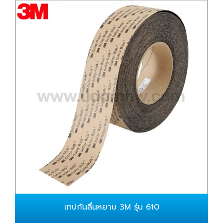
เทปกันลื่นหยาบ 3M รุ่น 610