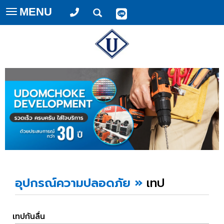
MENU
Toggle
navigation
อุปกรณ์ความปลอดภัย
»
เทป
เทปกันลื่น