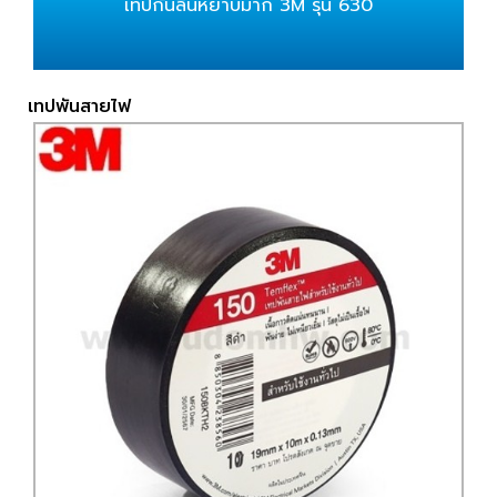
เทปกันลื่นหยาบมาก 3M รุ่น 630
เทปพันสายไฟ