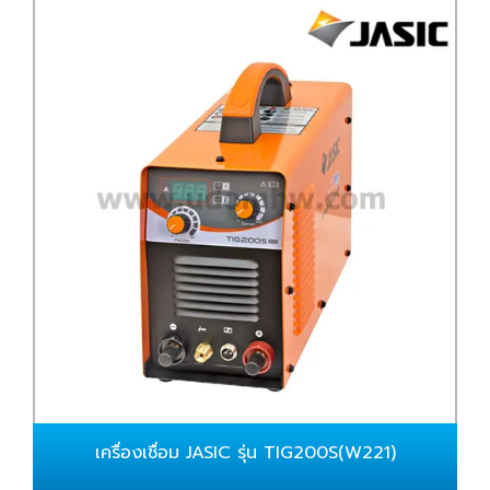
เครื่องเชื่อม JASIC รุ่น TIG200S(W221)