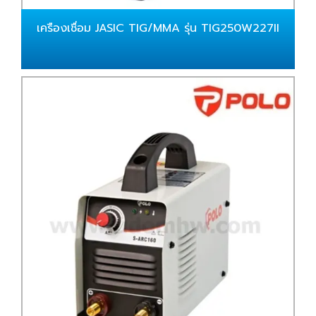
เครืองเชื่อม JASIC TIG/MMA รุ่น TIG250W227II