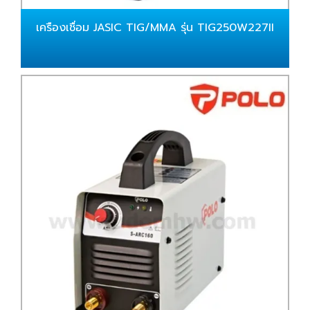
เครืองเชื่อม JASIC TIG/MMA รุ่น TIG250W227II