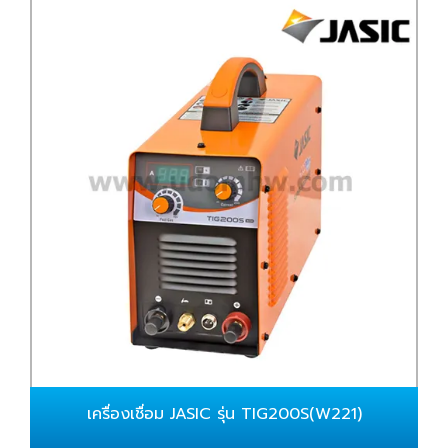
เครื่องเชื่อม JASIC รุ่น TIG200S(W221)