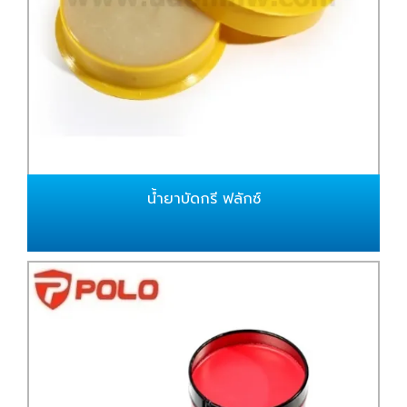
น้ำยาบัดกรี ฟลักซ์