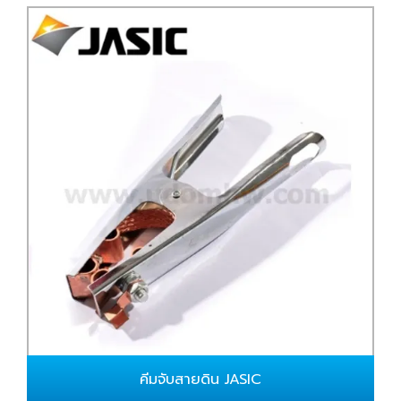
คีมจับสายดิน JASIC