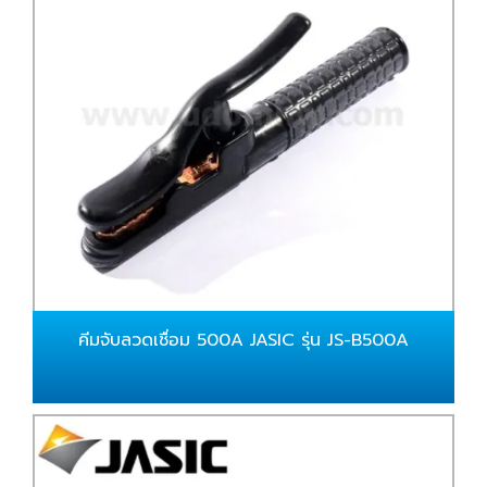
คีมจับลวดเชื่อม 500A JASIC รุ่น JS-B500A