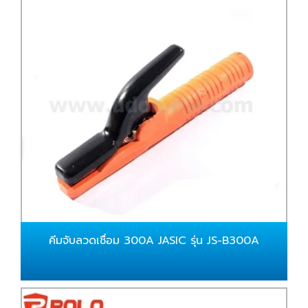
คีมจับลวดเชื่อม 300A JASIC รุ่น JS-B300A