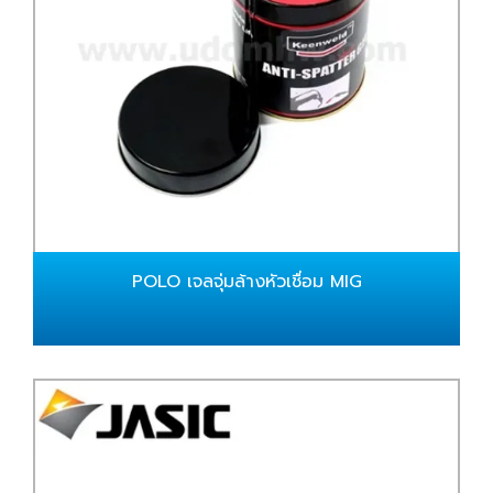
POLO เจลจุ่มล้างหัวเชื่อม MIG