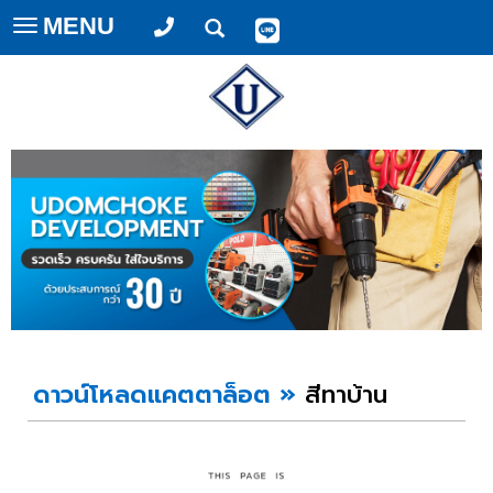
MENU
Toggle
navigation
ดาวน์โหลดแคตตาล็อต »
สีทาบ้าน