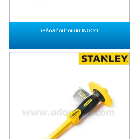
เหล็กสกัดปากแบน INGCO