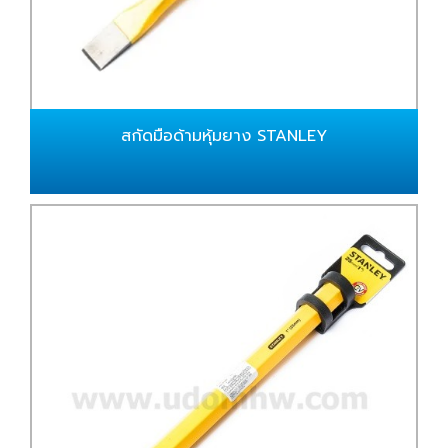
สกัดมือด้ามหุ้มยาง STANLEY