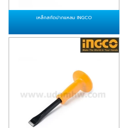
เหล็กสกัดปากแหลม INGCO