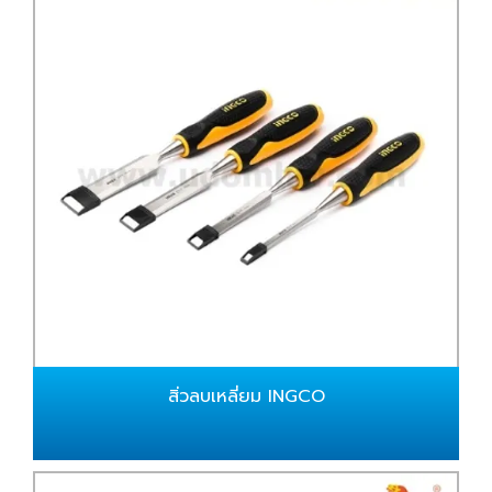
สิ่วลบเหลี่ยม INGCO