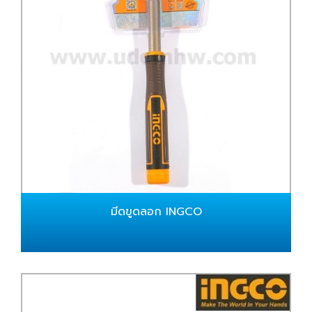
มีดขูดลอก INGCO