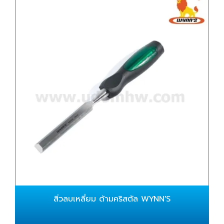
สิ่วลบเหลี่ยม ด้ามคริสตัล WYNN'S