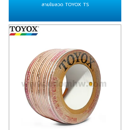
สายใยลวด TOYOX TS