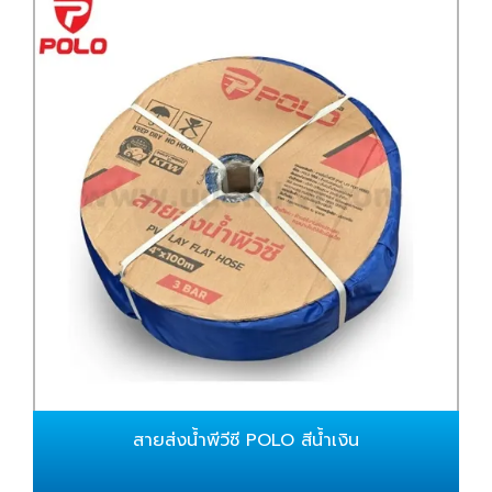
สายส่งน้ำพีวีซี POLO สีน้ำเงิน