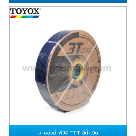
สายส่งน้ำพีวีซี TTT สีน้ำเงิน