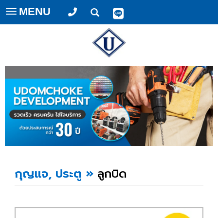
MENU
Toggle
navigation
กุญแจ, ประตู
»
ลูกบิด