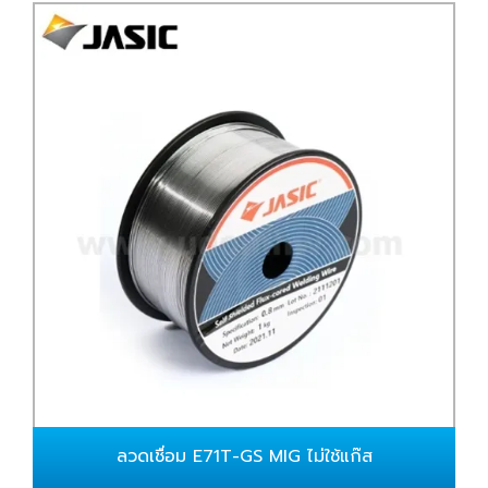
ลวดเชื่อม E71T-GS MIG ไม่ใช้แก๊ส