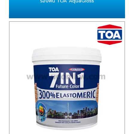
รองพื้น TOA AquaGloss