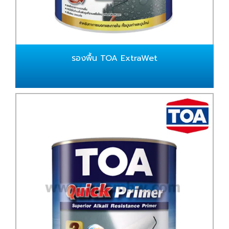
รองพื้น TOA ExtraWet