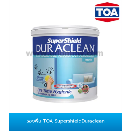
รองพื้น TOA SupershieldDuraclean