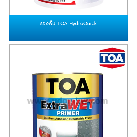
รองพื้น TOA HydroQuick