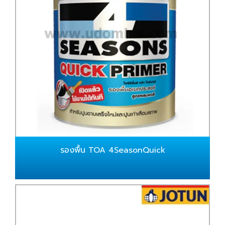
รองพื้น TOA 4SeasonQuick