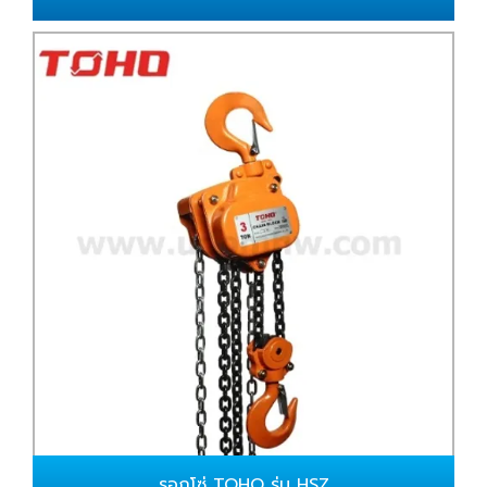
รอกโซ่ TOHO รุ่น HSZ