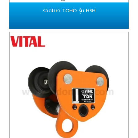
รอกโยก TOHO รุ่น HSH