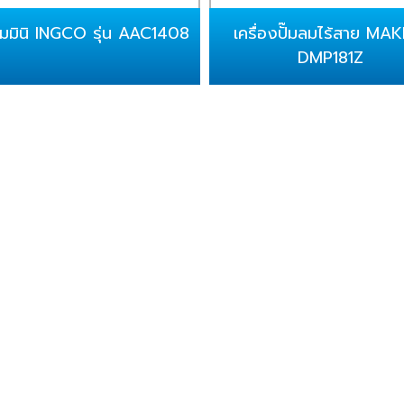
ลมมินิ INGCO รุ่น AAC1408
เครื่องปั๊มลมไร้สาย MA
DMP181Z