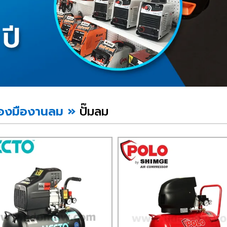
ื่องมืองานลม
»
ปั๊มลม