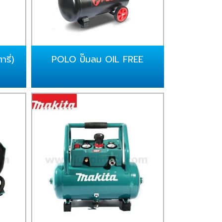
รี่)
POLO ปั๊มลม OIL FREE