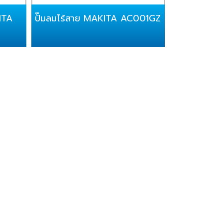
KITA
ปั๊มลมไร้สาย MAKITA AC001GZ