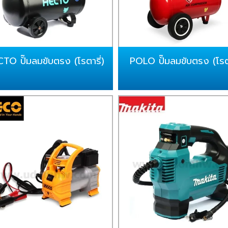
TO ปั๊มลมขับตรง (โรตารี่)
POLO ปั๊มลมขับตรง (โรตา