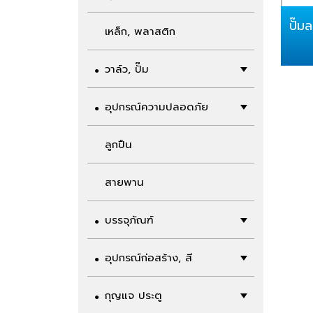
ปั๊ม
เหล็ก, พลาสติก
วาล์ว, ปั๊ม
อุปกรณ์ความปลอดภัย
ลูกปืน
สายพาน
บรรจุภัณฑ์
อุปกรณ์ก่อสร้าง, สี
กุญแจ ประตู