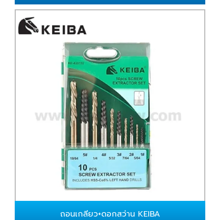
ถอนเกลียว+ดอกสว่าน KEIBA