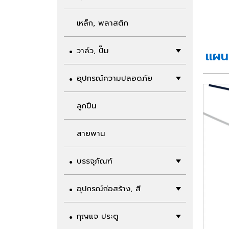
เหล็ก, พลาสติก
วาล์ว, ปั๊ม
แผนท
อุปกรณ์ความปลอดภัย
ลูกปืน
สายพาน
บรรจุภัณฑ์
อุปกรณ์ก่อสร้าง, สี
กุญแจ ประตู