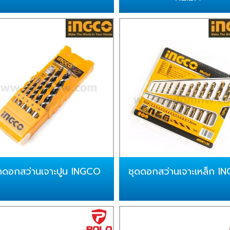
ดดอกสว่านเจาะปูน INGCO
ชุดดอกสว่านเจาะเหล็ก I