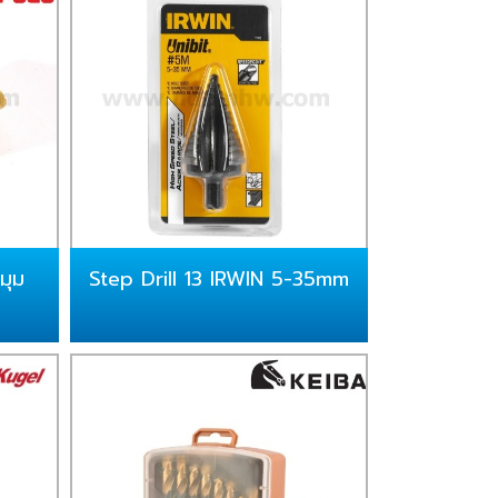
มุม
Step Drill 13 IRWIN 5-35mm