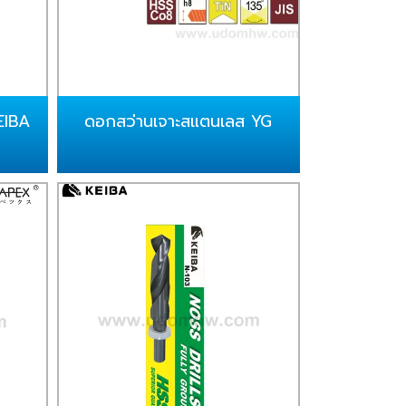
EIBA
ดอกสว่านเจาะสแตนเลส YG