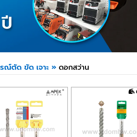
รณ์ตัด ขัด เจาะ
»
ดอกสว่าน