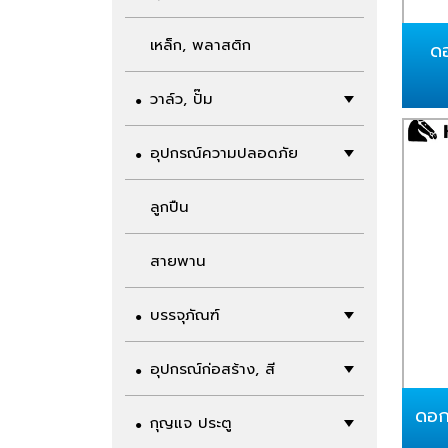
เหล็ก, พลาสติก
ด
วาล์ว, ปั๊ม
อุปกรณ์ความปลอดภัย
ลูกปืน
สายพาน
บรรจุภัณฑ์
อุปกรณ์ก่อสร้าง, สี
ดอก
กุญแจ ประตู