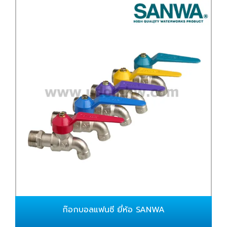
ก๊อกบอลแฟนซี ยี่ห้อ SANWA