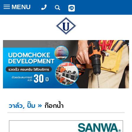
MENU
Toggle
navigation
วาล์ว, ปั๊ม
»
ก๊อกน้ำ