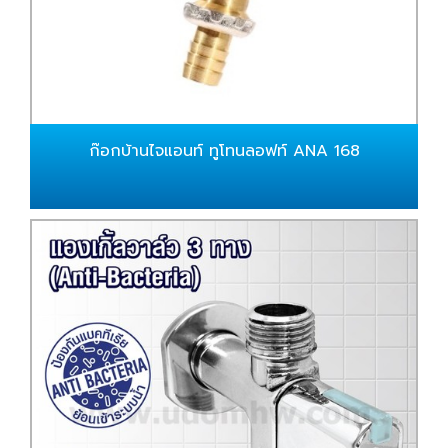
ก๊อกบ้านไจแอนท์ ทูโทนลอฟท์ ANA 168