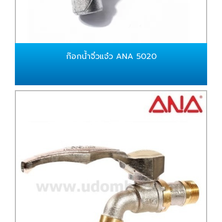
ก๊อกน้ำจิ๋วแจ๋ว ANA 5020