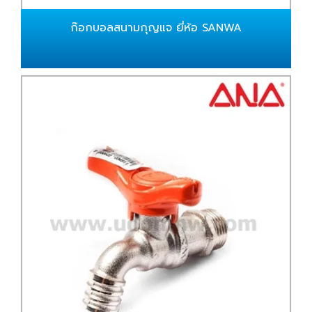
ก๊อกบอลสนามกุญแจ ยี่ห้อ SANWA