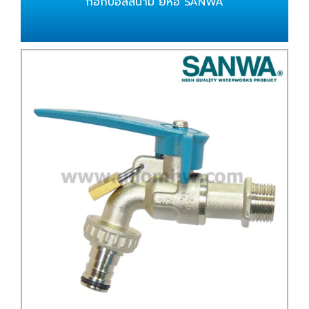
ก๊อกบอลสนาม ยี่ห้อ SANWA