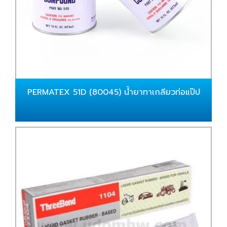
PERMATEX 51D (80045) น้ำยาทาเกลียวท่อแป๊ป