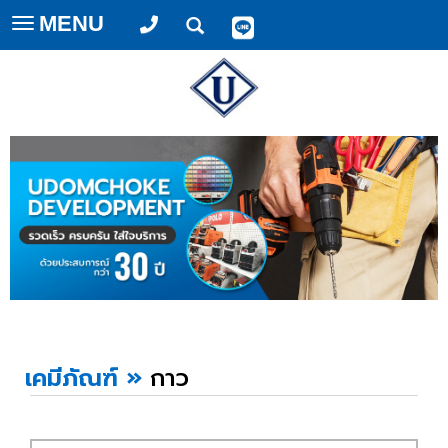
MENU
Toggle
navigation
เคมีภัณฑ์
»
กาว