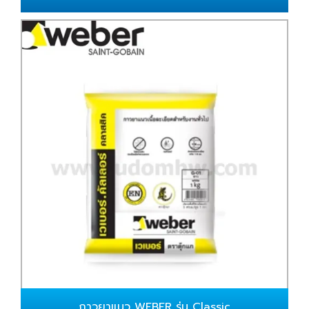
กาวยาแนว WEBER รุ่น Classic