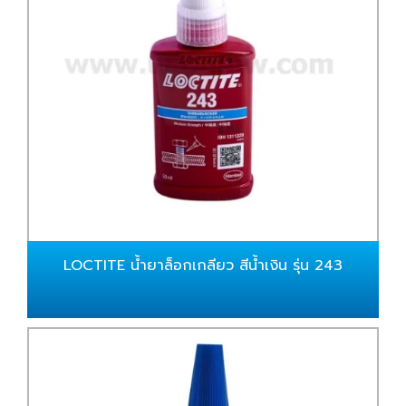
LOCTITE น้ำยาล็อกเกลียว สีน้ำเงิน รุ่น 243