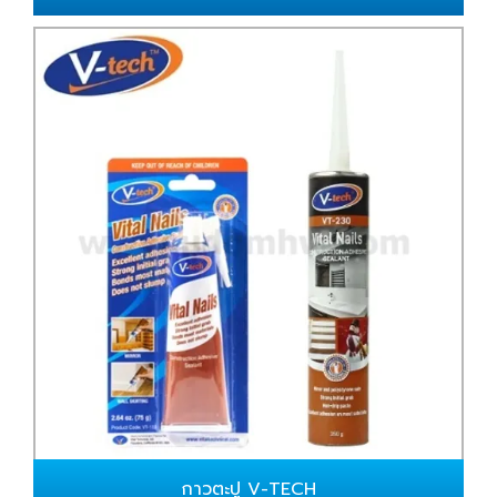
กาวตะปู V-TECH